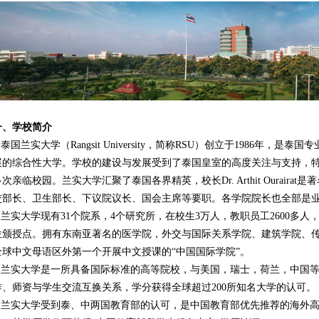
一、学校简介
泰国兰实大学（Rangsit University，简称RSU）创立于1986年，
展的综合性大学。学校的建设与发展受到了泰国皇室的高度关注与支持，
多次亲临校园。兰实大学汇聚了泰国各界精英，校长Dr. Arthit Ourair
交部长、卫生部长、下议院议长、国会主席等要职。各学院院长也全部是
兰实大学现有31个院系，4个研究所，在校生3万人，教职员工2600多人，
位颁授点。拥有东南亚著名的医学院，外交与国际关系学院、建筑学院、
全球中文母语区外第一个开展中文授课的“中国国际学院”。
兰实大学是一所具备国际标准的高等院校，与美国，瑞士，荷兰，中国等
作、师资与学生交流互换关系，学分获得全球超过200所知名大学的认可。
兰实大学受到泰、中两国教育部的认可，是中国教育部优先推荐的海外高